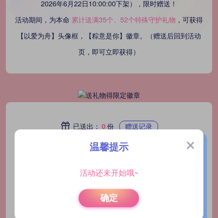
2026年6月22日10:00:00下架），限时赠送！
活动期间，为本命
累计送满35个、52个特殊守护礼物
，可获得
【以爱为舟】头像框，【粽意是你】徽章。（赠送后回到活动
页，即可立即获得）
已送出：
0
份
赠送记录
温馨提示
活动还未开始哦~
确定
头像框徽章